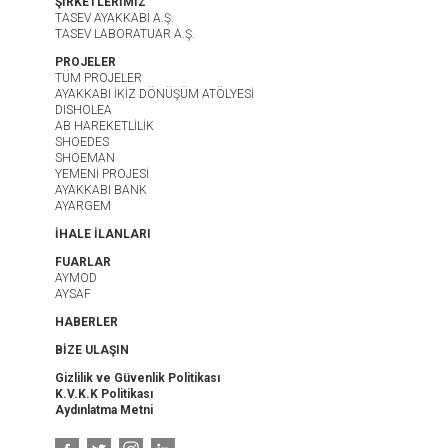
ŞİRKETLERİMİZ
TASEV AYAKKABI A.Ş.
TASEV LABORATUAR A.Ş.
PROJELER
TÜM PROJELER
AYAKKABI İKİZ DÖNÜŞÜM ATÖLYESİ
DISHOLEA
AB HAREKETLİLİK
SHOEDES
SHOEMAN
YEMENİ PROJESİ
AYAKKABI BANK
AYARGEM
İHALE İLANLARI
FUARLAR
AYMOD
AYSAF
HABERLER
BİZE ULAŞIN
Gizlilik ve Güvenlik Politikası
K.V.K.K Politikası
Aydınlatma Metni