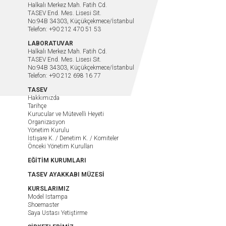
Halkalı Merkez Mah. Fatih Cd.
TASEV End. Mes. Lisesi Sit.
No:94B 34303, Küçükçekmece/İstanbul
Telefon: +90 212 470 51 53
LABORATUVAR
Halkalı Merkez Mah. Fatih Cd.
TASEV End. Mes. Lisesi Sit.
No:94B 34303, Küçükçekmece/İstanbul
Telefon: +90 212 698 16 77
TASEV
Hakkımızda
Tarihçe
Kurucular ve Mütevelli Heyeti
Organizasyon
Yönetim Kurulu
İstişare K. / Denetim K. / Komiteler
Önceki Yönetim Kurulları
EĞİTİM KURUMLARI
TASEV AYAKKABI MÜZESİ
KURSLARIMIZ
Model Istampa
Shoemaster
Saya Ustası Yetiştirme