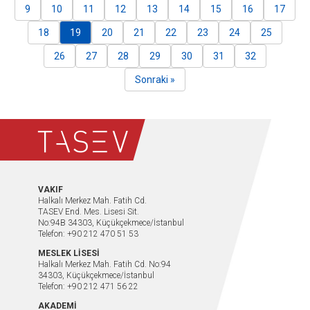
9
10
11
12
13
14
15
16
17
18
19
20
21
22
23
24
25
26
27
28
29
30
31
32
Sonraki »
VAKIF
Halkalı Merkez Mah. Fatih Cd.
TASEV End. Mes. Lisesi Sit.
No:94B 34303, Küçükçekmece/İstanbul
Telefon: +90 212 470 51 53
MESLEK LİSESİ
Halkalı Merkez Mah. Fatih Cd. No:94
34303, Küçükçekmece/İstanbul
Telefon: +90 212 471 56 22
AKADEMİ