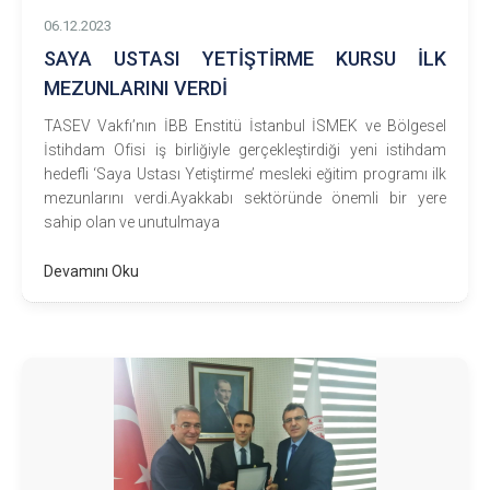
06.12.2023
SAYA USTASI YETİŞTİRME KURSU İLK
MEZUNLARINI VERDİ
TASEV Vakfı’nın İBB Enstitü İstanbul İSMEK ve Bölgesel
İstihdam Ofisi iş birliğiyle gerçekleştirdiği yeni istihdam
hedefli ‘Saya Ustası Yetiştirme’ mesleki eğitim programı ilk
mezunlarını verdi.Ayakkabı sektöründe önemli bir yere
sahip olan ve unutulmaya
Devamını Oku