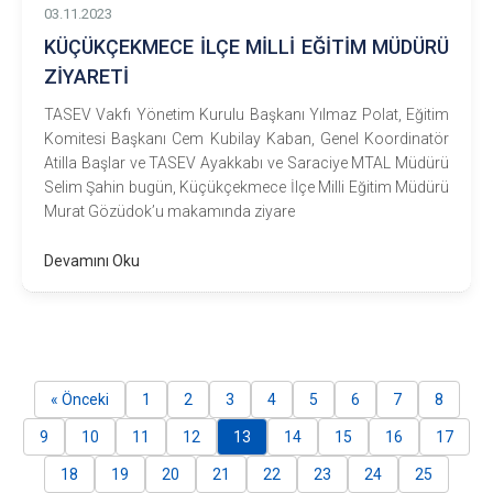
03.11.2023
KÜÇÜKÇEKMECE İLÇE MİLLİ EĞİTİM MÜDÜRÜ
ZİYARETİ
TASEV Vakfı Yönetim Kurulu Başkanı Yılmaz Polat, Eğitim
Komitesi Başkanı Cem Kubilay Kaban, Genel Koordinatör
Atilla Başlar ve TASEV Ayakkabı ve Saraciye MTAL Müdürü
Selim Şahin bugün, Küçükçekmece İlçe Milli Eğitim Müdürü
Murat Gözüdok’u makamında ziyare
Devamını Oku
« Önceki
1
2
3
4
5
6
7
8
9
10
11
12
13
14
15
16
17
18
19
20
21
22
23
24
25