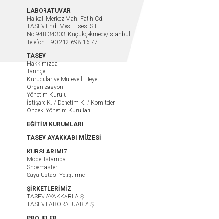
LABORATUVAR
Halkalı Merkez Mah. Fatih Cd.
TASEV End. Mes. Lisesi Sit.
No:94B 34303, Küçükçekmece/İstanbul
Telefon: +90 212 698 16 77
TASEV
Hakkımızda
Tarihçe
Kurucular ve Mütevelli Heyeti
Organizasyon
Yönetim Kurulu
İstişare K. / Denetim K. / Komiteler
Önceki Yönetim Kurulları
EĞİTİM KURUMLARI
TASEV AYAKKABI MÜZESİ
KURSLARIMIZ
Model Istampa
Shoemaster
Saya Ustası Yetiştirme
ŞİRKETLERİMİZ
TASEV AYAKKABI A.Ş.
TASEV LABORATUAR A.Ş.
PROJELER