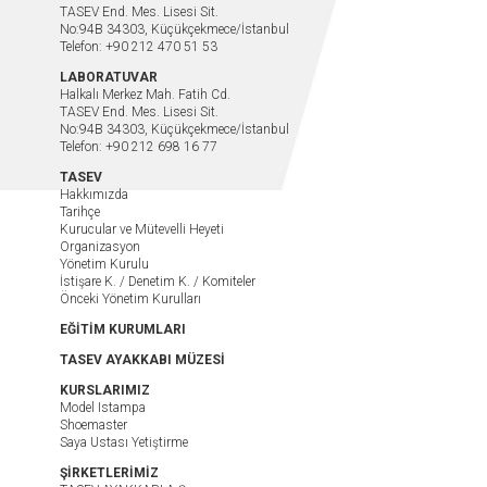
TASEV End. Mes. Lisesi Sit.
No:94B 34303, Küçükçekmece/İstanbul
Telefon: +90 212 470 51 53
LABORATUVAR
Halkalı Merkez Mah. Fatih Cd.
TASEV End. Mes. Lisesi Sit.
No:94B 34303, Küçükçekmece/İstanbul
Telefon: +90 212 698 16 77
TASEV
Hakkımızda
Tarihçe
Kurucular ve Mütevelli Heyeti
Organizasyon
Yönetim Kurulu
İstişare K. / Denetim K. / Komiteler
Önceki Yönetim Kurulları
EĞİTİM KURUMLARI
TASEV AYAKKABI MÜZESİ
KURSLARIMIZ
Model Istampa
Shoemaster
Saya Ustası Yetiştirme
ŞİRKETLERİMİZ