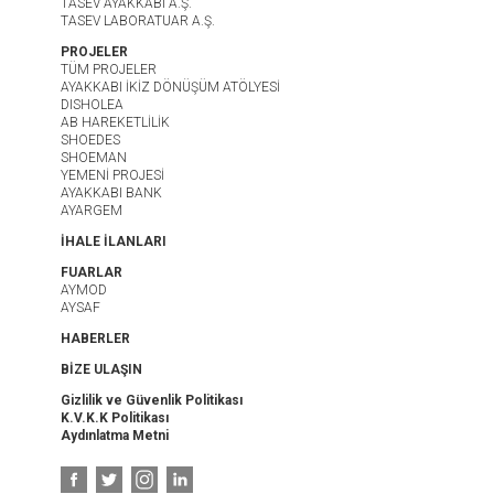
TASEV AYAKKABI A.Ş.
TASEV LABORATUAR A.Ş.
PROJELER
TÜM PROJELER
AYAKKABI İKİZ DÖNÜŞÜM ATÖLYESİ
DISHOLEA
AB HAREKETLİLİK
SHOEDES
SHOEMAN
YEMENİ PROJESİ
AYAKKABI BANK
AYARGEM
İHALE İLANLARI
FUARLAR
AYMOD
AYSAF
HABERLER
BİZE ULAŞIN
Gizlilik ve Güvenlik Politikası
K.V.K.K Politikası
Aydınlatma Metni