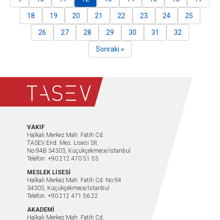
18
19
20
21
22
23
24
25
26
27
28
29
30
31
32
Sonraki »
VAKIF
Halkalı Merkez Mah. Fatih Cd.
TASEV End. Mes. Lisesi Sit.
No:94B 34303, Küçükçekmece/İstanbul
Telefon: +90 212 470 51 53
MESLEK LİSESİ
Halkalı Merkez Mah. Fatih Cd. No:94
34303, Küçükçekmece/İstanbul
Telefon: +90 212 471 56 22
AKADEMİ
Halkalı Merkez Mah. Fatih Cd.