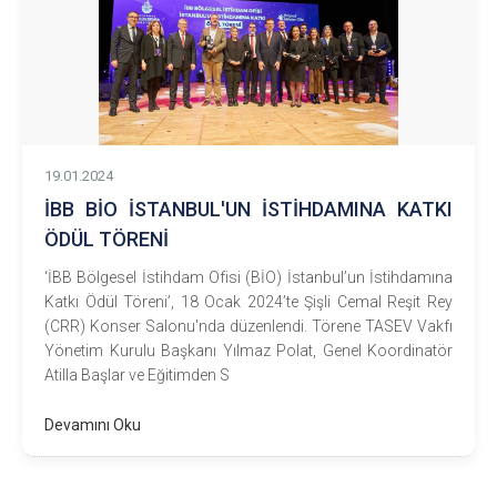
19.01.2024
İBB BİO İSTANBUL'UN İSTİHDAMINA KATKI
ÖDÜL TÖRENİ
‘İBB Bölgesel İstihdam Ofisi (BİO) İstanbul’un İstihdamına
Katkı Ödül Töreni’, 18 Ocak 2024’te Şişli Cemal Reşit Rey
(CRR) Konser Salonu'nda düzenlendi. Törene TASEV Vakfı
Yönetim Kurulu Başkanı Yılmaz Polat, Genel Koordinatör
Atilla Başlar ve Eğitimden S
Devamını Oku