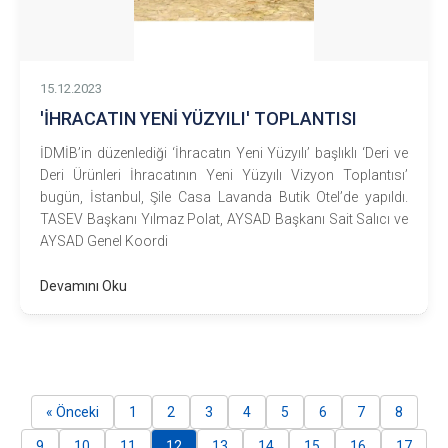
15.12.2023
'İHRACATIN YENİ YÜZYILI' TOPLANTISI
İDMİB’in düzenlediği ‘İhracatın Yeni Yüzyılı’ başlıklı ‘Deri ve
Deri Ürünleri İhracatının Yeni Yüzyılı Vizyon Toplantısı’
bugün, İstanbul, Şile Casa Lavanda Butik Otel’de yapıldı.
TASEV Başkanı Yılmaz Polat, AYSAD Başkanı Sait Salıcı ve
AYSAD Genel Koordi
Devamını Oku
« Önceki
1
2
3
4
5
6
7
8
9
10
11
12
13
14
15
16
17