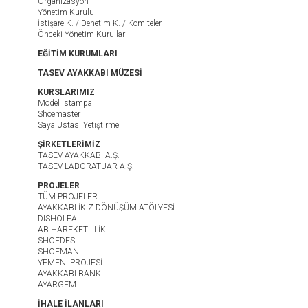
Organizasyon
Yönetim Kurulu
İstişare K. / Denetim K. / Komiteler
Önceki Yönetim Kurulları
EĞİTİM KURUMLARI
TASEV AYAKKABI MÜZESİ
KURSLARIMIZ
Model Istampa
Shoemaster
Saya Ustası Yetiştirme
ŞİRKETLERİMİZ
TASEV AYAKKABI A.Ş.
TASEV LABORATUAR A.Ş.
PROJELER
TÜM PROJELER
AYAKKABI İKİZ DÖNÜŞÜM ATÖLYESİ
DISHOLEA
AB HAREKETLİLİK
SHOEDES
SHOEMAN
YEMENİ PROJESİ
AYAKKABI BANK
AYARGEM
İHALE İLANLARI