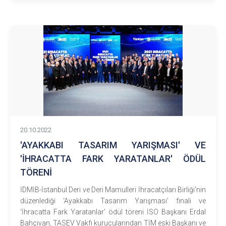
20.10.2022
'AYAKKABI TASARIM YARIŞMASI' VE
'İHRACATTA FARK YARATANLAR' ÖDÜL
TÖRENİ
İDMİB-İstanbul Deri ve Deri Mamulleri İhracatçıları Birliği’nin
düzenlediği ‘Ayakkabı Tasarım Yarışması’ finali ve
‘İhracatta Fark Yaratanlar’ ödül töreni İSO Başkanı Erdal
Bahçıvan, TASEV Vakfı kurucularından TİM eski Başkanı ve