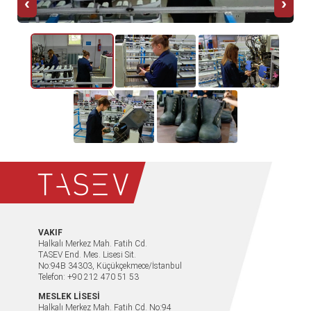
‹
›
VAKIF
Halkalı Merkez Mah. Fatih Cd.
TASEV End. Mes. Lisesi Sit.
No:94B 34303, Küçükçekmece/İstanbul
Telefon: +90 212 470 51 53
MESLEK LİSESİ
Halkalı Merkez Mah. Fatih Cd. No:94