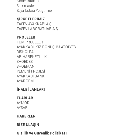
Model Istampa
Shoemaster
Saya Ustası Yetiştirme
ŞİRKETLERİMİZ
TASEV AYAKKABI A.Ş.
TASEV LABORATUAR A.Ş.
PROJELER
TÜM PROJELER
AYAKKABI İKİZ DÖNÜŞÜM ATÖLYESİ
DISHOLEA
AB HAREKETLİLİK
SHOEDES
SHOEMAN
YEMENİ PROJESİ
AYAKKABI BANK
AYARGEM
İHALE İLANLARI
FUARLAR
AYMOD
AYSAF
HABERLER
BİZE ULAŞIN
Gizlilik ve Güvenlik Politikası