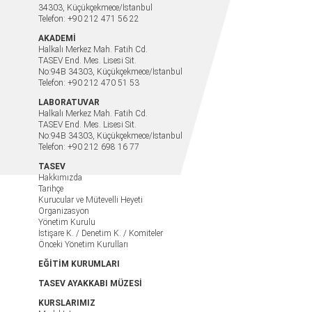
34303, Küçükçekmece/İstanbul
Telefon: +90 212 471 56 22
AKADEMİ
Halkalı Merkez Mah. Fatih Cd.
TASEV End. Mes. Lisesi Sit.
No:94B 34303, Küçükçekmece/İstanbul
Telefon: +90 212 470 51 53
LABORATUVAR
Halkalı Merkez Mah. Fatih Cd.
TASEV End. Mes. Lisesi Sit.
No:94B 34303, Küçükçekmece/İstanbul
Telefon: +90 212 698 16 77
TASEV
Hakkımızda
Tarihçe
Kurucular ve Mütevelli Heyeti
Organizasyon
Yönetim Kurulu
İstişare K. / Denetim K. / Komiteler
Önceki Yönetim Kurulları
EĞİTİM KURUMLARI
TASEV AYAKKABI MÜZESİ
KURSLARIMIZ