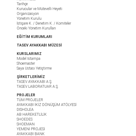
Tarihçe
Kurucular ve Mütevelli Heyeti
Organizasyon
Yönetim Kurulu
İstişare K. / Denetim K. / Komiteler
Önceki Yönetim Kurulları
EĞİTİM KURUMLARI
TASEV AYAKKABI MÜZESİ
KURSLARIMIZ
Model Istampa
Shoemaster
Saya Ustası Yetiştirme
ŞİRKETLERİMİZ
TASEV AYAKKABI A.Ş.
TASEV LABORATUAR A.Ş.
PROJELER
TÜM PROJELER
AYAKKABI İKİZ DÖNÜŞÜM ATÖLYESİ
DISHOLEA
AB HAREKETLİLİK
SHOEDES
SHOEMAN
YEMENİ PROJESİ
AYAKKABI BANK