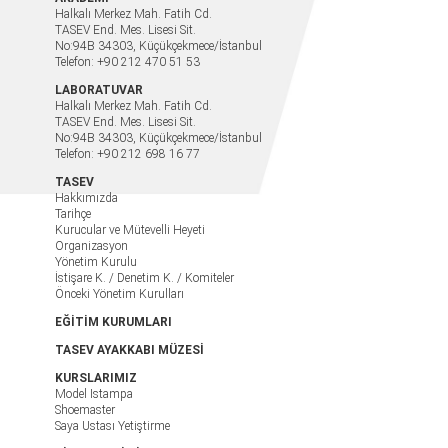
Halkalı Merkez Mah. Fatih Cd.
TASEV End. Mes. Lisesi Sit.
No:94B 34303, Küçükçekmece/İstanbul
Telefon: +90 212 470 51 53
LABORATUVAR
Halkalı Merkez Mah. Fatih Cd.
TASEV End. Mes. Lisesi Sit.
No:94B 34303, Küçükçekmece/İstanbul
Telefon: +90 212 698 16 77
TASEV
Hakkımızda
Tarihçe
Kurucular ve Mütevelli Heyeti
Organizasyon
Yönetim Kurulu
İstişare K. / Denetim K. / Komiteler
Önceki Yönetim Kurulları
EĞİTİM KURUMLARI
TASEV AYAKKABI MÜZESİ
KURSLARIMIZ
Model Istampa
Shoemaster
Saya Ustası Yetiştirme