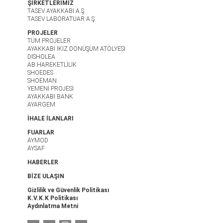
ŞİRKETLERİMİZ
TASEV AYAKKABI A.Ş.
TASEV LABORATUAR A.Ş.
PROJELER
TÜM PROJELER
AYAKKABI İKİZ DÖNÜŞÜM ATÖLYESİ
DISHOLEA
AB HAREKETLİLİK
SHOEDES
SHOEMAN
YEMENİ PROJESİ
AYAKKABI BANK
AYARGEM
İHALE İLANLARI
FUARLAR
AYMOD
AYSAF
HABERLER
BİZE ULAŞIN
Gizlilik ve Güvenlik Politikası
K.V.K.K Politikası
Aydınlatma Metni