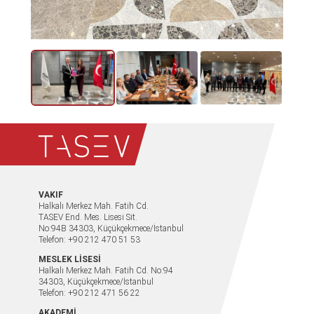
VAKIF
Halkalı Merkez Mah. Fatih Cd.
TASEV End. Mes. Lisesi Sit.
No:94B 34303, Küçükçekmece/İstanbul
Telefon: +90 212 470 51 53
MESLEK LİSESİ
Halkalı Merkez Mah. Fatih Cd. No:94
34303, Küçükçekmece/İstanbul
Telefon: +90 212 471 56 22
AKADEMİ