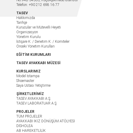
No:94B 34303, Küçükçekmece/İstanbul
Telefon: +90 212 698 16 77
TASEV
Hakkımızda
Tarihçe
Kurucular ve Mütevelli Heyeti
Organizasyon
Yönetim Kurulu
İstişare K. / Denetim K. / Komiteler
Önceki Yönetim Kurulları
EĞİTİM KURUMLARI
TASEV AYAKKABI MÜZESİ
KURSLARIMIZ
Model Istampa
Shoemaster
Saya Ustası Yetiştirme
ŞİRKETLERİMİZ
TASEV AYAKKABI A.Ş.
TASEV LABORATUAR A.Ş.
PROJELER
TÜM PROJELER
AYAKKABI İKİZ DÖNÜŞÜM ATÖLYESİ
DISHOLEA
AB HAREKETLİLİK