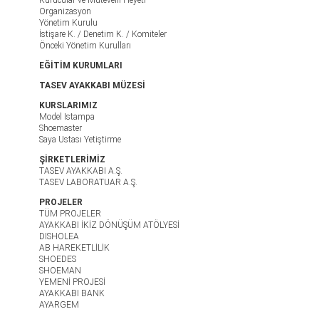
Organizasyon
Yönetim Kurulu
İstişare K. / Denetim K. / Komiteler
Önceki Yönetim Kurulları
EĞİTİM KURUMLARI
TASEV AYAKKABI MÜZESİ
KURSLARIMIZ
Model Istampa
Shoemaster
Saya Ustası Yetiştirme
ŞİRKETLERİMİZ
TASEV AYAKKABI A.Ş.
TASEV LABORATUAR A.Ş.
PROJELER
TÜM PROJELER
AYAKKABI İKİZ DÖNÜŞÜM ATÖLYESİ
DISHOLEA
AB HAREKETLİLİK
SHOEDES
SHOEMAN
YEMENİ PROJESİ
AYAKKABI BANK
AYARGEM