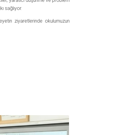
nciler, yaratıcı düşünme ve problem
kı sağlıyor.
eyetin ziyaretlerinde okulumuzun