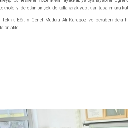
kleyip, bu nesnelerin özelliklerini ayakkabıya uyarlayabilen öğre
teknolojiyi de etkin bir şekilde kullanarak yaptıkları tasarımlara kat
ve Teknik Eğitim Genel Müdürü Ali Karagöz ve beraberindeki h
e anlatıldı.