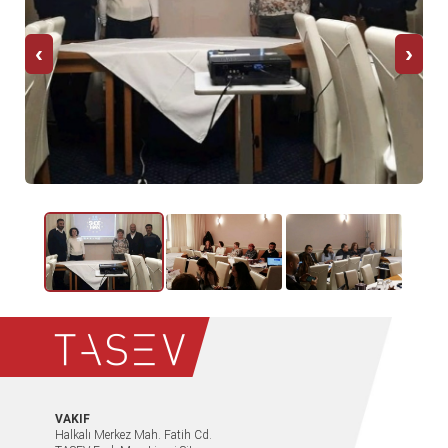
‹
›
VAKIF
Halkalı Merkez Mah. Fatih Cd.