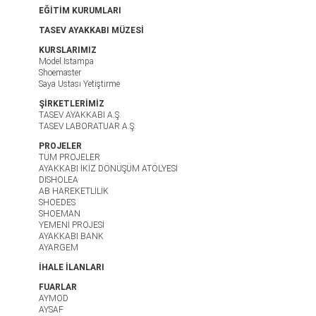
EĞİTİM KURUMLARI
TASEV AYAKKABI MÜZESİ
KURSLARIMIZ
Model Istampa
Shoemaster
Saya Ustası Yetiştirme
ŞİRKETLERİMİZ
TASEV AYAKKABI A.Ş.
TASEV LABORATUAR A.Ş.
PROJELER
TÜM PROJELER
AYAKKABI İKİZ DÖNÜŞÜM ATÖLYESİ
DISHOLEA
AB HAREKETLİLİK
SHOEDES
SHOEMAN
YEMENİ PROJESİ
AYAKKABI BANK
AYARGEM
İHALE İLANLARI
FUARLAR
AYMOD
AYSAF