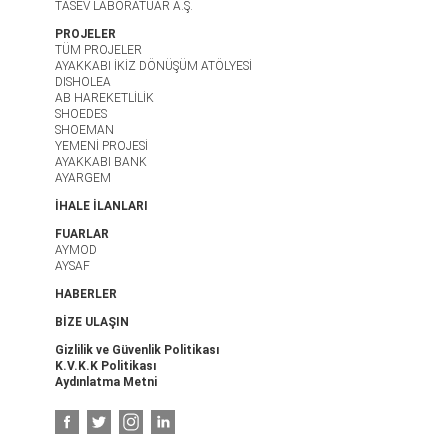
TASEV LABORATUAR A.Ş.
PROJELER
TÜM PROJELER
AYAKKABI İKİZ DÖNÜŞÜM ATÖLYESİ
DISHOLEA
AB HAREKETLİLİK
SHOEDES
SHOEMAN
YEMENİ PROJESİ
AYAKKABI BANK
AYARGEM
İHALE İLANLARI
FUARLAR
AYMOD
AYSAF
HABERLER
BİZE ULAŞIN
Gizlilik ve Güvenlik Politikası
K.V.K.K Politikası
Aydınlatma Metni