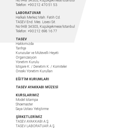
No:94B 34303, Küçükçekmece/İstanbul
Telefon: +90 212 470 51 53
LABORATUVAR
Halkalı Merkez Mah. Fatih Cd.
TASEV End. Mes. Lisesi Sit.
No:94B 34303, Küçükçekmece/İstanbul
Telefon: +90 212 698 16 77
TASEV
Hakkımızda
Tarihçe
Kurucular ve Mütevelli Heyeti
Organizasyon
Yönetim Kurulu
İstişare K. / Denetim K. / Komiteler
Önceki Yönetim Kurulları
EĞİTİM KURUMLARI
TASEV AYAKKABI MÜZESİ
KURSLARIMIZ
Model Istampa
Shoemaster
Saya Ustası Yetiştirme
ŞİRKETLERİMİZ
TASEV AYAKKABI A.Ş.
TASEV LABORATUAR A.Ş.