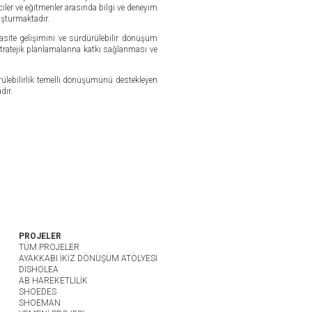
ciler ve eğitmenler arasında bilgi ve deneyim
uşturmaktadır.
site gelişimini ve sürdürülebilir dönüşüm
stratejik planlamalarına katkı sağlanması ve
rülebilirlik temelli dönüşümünü destekleyen
dır.
PROJELER
TÜM PROJELER
AYAKKABI İKİZ DÖNÜŞÜM ATÖLYESİ
DISHOLEA
AB HAREKETLİLİK
SHOEDES
SHOEMAN