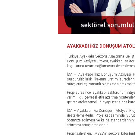
AYAKKABI İKİZ DÖNÜŞÜM ATÖL
Türkiye Ayakkabı Sektörü Araştırma Geliş
Dönüşüm Atölyesi Projesi, ayakkabı sektörün
koşullarına uyum sağlamasını desteklemek, ü
İDA – Ayakkabı İkiz Dönüşüm Atölyesi Proje
sürdürülebilirlik ilkelerini üretim süreç
süreçlerini eş zamanlı olarak ele alarak se
Proje süresince, ayakkabı sektörünün ihtiyaçl
verimliliği, çevresel etki azaltma yöntemler
getiren atölye temelli bir yapı içerisinde ku
İDA – Ayakkabı İkiz Dönüşüm Atölyesi Projes
desteklemektedir. Proje kapsamında yürütü
optimize edilmesi ve kalite standartların
artırmayı amaçlamaktadır.
Proje faaliyetleri, TASEV’in sektörel bilgi