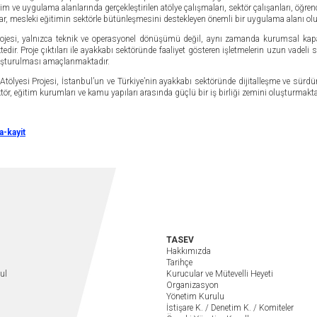
 ve uygulama alanlarında gerçekleştirilen atölye çalışmaları, sektör çalışanları, öğren
ar, mesleki eğitimin sektörle bütünleşmesini destekleyen önemli bir uygulama alanı ol
jesi, yalnızca teknik ve operasyonel dönüşümü değil, aynı zamanda kurumsal kapa
ir. Proje çıktıları ile ayakkabı sektöründe faaliyet gösteren işletmelerin uzun vadeli 
luşturulması amaçlanmaktadır.
lyesi Projesi, İstanbul’un ve Türkiye’nin ayakkabı sektöründe dijitalleşme ve sürdü
r, eğitim kurumları ve kamu yapıları arasında güçlü bir iş birliği zemini oluşturmakta
a-kayit
TASEV
Hakkımızda
Tarihçe
ul
Kurucular ve Mütevelli Heyeti
Organizasyon
Yönetim Kurulu
İstişare K. / Denetim K. / Komiteler