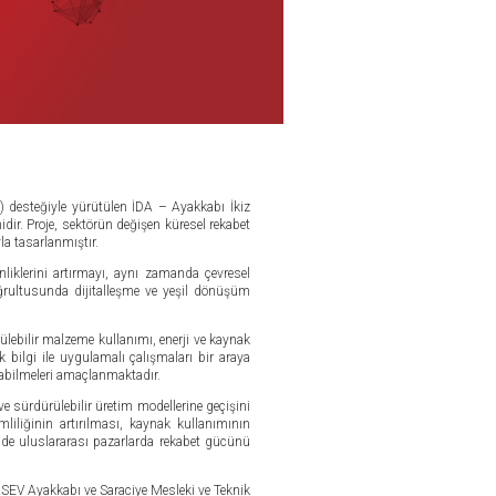
 desteğiyle yürütülen İDA – Ayakkabı İkiz
dir. Proje, sektörün değişen küresel rekabet
la tasarlanmıştır.
nliklerini artırmayı, aynı zamanda çevresel
oğrultusunda dijitalleşme ve yeşil dönüşüm
ürülebilir malzeme kullanımı, enerji ve kaynak
ik bilgi ile uygulamalı çalışmaları bir araya
tarabilmeleri amaçlanmaktadır.
e sürdürülebilir üretim modellerine geçişini
liliğinin artırılması, kaynak kullanımının
 de uluslararası pazarlarda rekabet gücünü
TASEV Ayakkabı ve Saraciye Mesleki ve Teknik