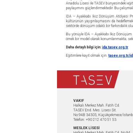
Anadolu Lisesi ile TASEV bünyesindeki eğitim
paylaşımını güçlendirmektedir. Bu çalışmal
İDA – Ayakkabı İkiz Dönüşüm Atölyesi Pro
kültürünün yaygınlaşmasını da hedeflemekted
sektörde dönüşüm odaklı bir farkındalık o
Bu yönüyle İDA – Ayakkabı İkiz Dönüşüm Atö
örnek bir model olarak konumlanmakta; sektö
Daha detaylı bilgi için:
ida.tasev.org.tr
Eğitimlere kayıt olmak için:
tasev.org.tr/id
VAKIF
Halkalı Merkez Mah. Fatih Cd.
TASEV End. Mes. Lisesi Sit.
No:94B 34303, Küçükçekmece/İstanb
Telefon: +90 212 470 51 53
MESLEK LİSESİ
Halkalı Merkez Mah. Fatih Cd. No:94