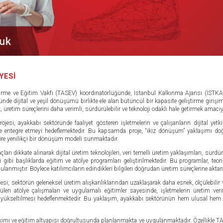
YESİ
tirme ve Eğitim Vakfı (TASEV) koordinatörlüğünde, İstanbul Kalkınma Ajansı (İSTKA)
de dijital ve yeşil dönüşümü birlikte ele alan bütüncül bir kapasite geliştirme girişimi
retim süreçlerini daha verimli, sürdürülebilir ve teknoloji odaklı hale getirmek amacıy
si, ayakkabı sektöründe faaliyet gösteren işletmelerin ve çalışanların dijital yetki
lerine entegre etmeyi hedeflemektedir. Bu kapsamda proje, “ikiz dönüşüm” yaklaşımı d
ktöre yenilikçi bir dönüşüm modeli sunmaktadır.
arı dikkate alınarak dijital üretim teknolojileri, veri temelli üretim yaklaşımları, sürd
i gibi başlıklarda eğitim ve atölye programları geliştirilmektedir. Bu programlar, teor
rgulanmıştır. Böylece katılımcıların edindikleri bilgileri doğrudan üretim süreçlerine ak
i, sektörün geleneksel üretim alışkanlıklarından uzaklaşarak daha esnek, ölçülebilir v
len atölye çalışmaları ve uygulamalı eğitimler sayesinde, işletmelerin üretim verim
ın yükseltilmesi hedeflenmektedir. Bu yaklaşım, ayakkabı sektörünün hem ulusal hem
 birikimi ve eğitim altyapısı doğrultusunda planlanmakta ve uygulanmaktadır. Özellikle 