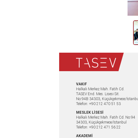
VAKIF
Halkalı Merkez Mah. Fatih Cd.
TASEV End. Mes. Lisesi Sit.
No:94B 34303, Küçükçekmece/İstanb
Telefon: +90 212 470 51 53
MESLEK LİSESİ
Halkalı Merkez Mah. Fatih Cd. No:94
34303, Küçükçekmece/İstanbul
Telefon: +90 212 471 56 22
AKADEMİ