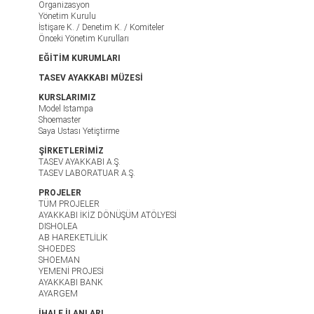
Organizasyon
Yönetim Kurulu
İstişare K. / Denetim K. / Komiteler
Önceki Yönetim Kurulları
EĞİTİM KURUMLARI
TASEV AYAKKABI MÜZESİ
KURSLARIMIZ
Model Istampa
Shoemaster
Saya Ustası Yetiştirme
ŞİRKETLERİMİZ
TASEV AYAKKABI A.Ş.
TASEV LABORATUAR A.Ş.
PROJELER
TÜM PROJELER
AYAKKABI İKİZ DÖNÜŞÜM ATÖLYESİ
DISHOLEA
AB HAREKETLİLİK
SHOEDES
SHOEMAN
YEMENİ PROJESİ
AYAKKABI BANK
AYARGEM
İHALE İLANLARI