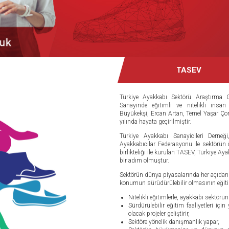
TASEV
Türkiye Ayakkabı Sektörü Araştırma 
Sanayinde eğitimli ve nitelikli insa
Büyükekşi, Ercan Artan, Temel Yaşar 
yılında hayata geçirilmiştir.
Türkiye Ayakkabı Sanayicileri Derneğ
Ayakkabıcılar Federasyonu ile sektörün
birlikteliği ile kurulan TASEV, Türkiye 
bir adım olmuştur.
Sektörün dünya piyasalarında her açıda
konumun sürüdürülebilir olmasının eğiti
Nitelikli eğitimlerle, ayakkabı sektörü
Sürdürülebilir eğitim faaliyetleri i
olacak projeler geliştirir,
Sektöre yönelik danışmanlık yapar,