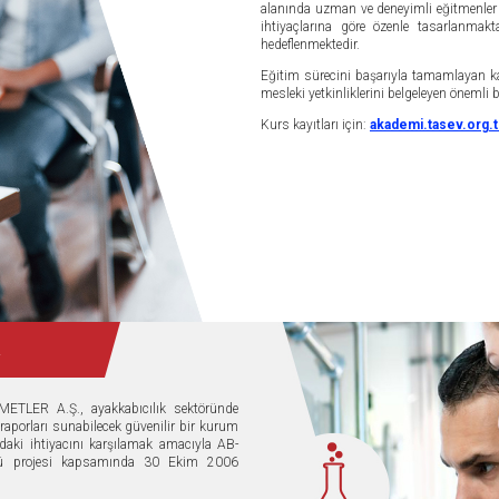
alanında uzman ve deneyimli eğitmenler t
ihtiyaçlarına göre özenle tasarlanma
hedeflenmektedir.
Eğitim sürecini başarıyla tamamlayan ka
mesleki yetkinliklerini belgeleyen önemli 
Kurs kayıtları için:
akademi.tasev.org.t
R
LER A.Ş., ayakkabıcılık sektöründe
 raporları sunabilecek güvenilir bir kurum
daki ihtiyacını karşılamak amacıyla AB-
sü projesi kapsamında 30 Ekim 2006