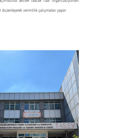
ılmasına destek olacak fuar organizasyonları
er düzenleyerek verimlilik çalışmaları yapar