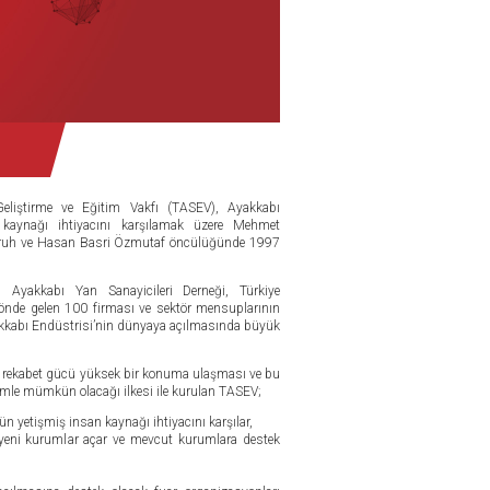
Geliştirme ve Eğitim Vakfı (TASEV), Ayakkabı
n kaynağı ihtiyacını karşılamak üzere Mehmet
Çoruh ve Hasan Basri Özmutaf öncülüğünde 1997
i, Ayakkabı Yan Sanayicileri Derneği, Türkiye
 önde gelen 100 firması ve sektör mensuplarının
Ayakkabı Endüstrisi’nin dünyaya açılmasında büyük
n rekabet gücü yüksek bir konuma ulaşması ve bu
mle mümkün olacağı ilkesi ile kurulan TASEV;
nün yetişmiş insan kaynağı ihtiyacını karşılar,
çin yeni kurumlar açar ve mevcut kurumlara destek