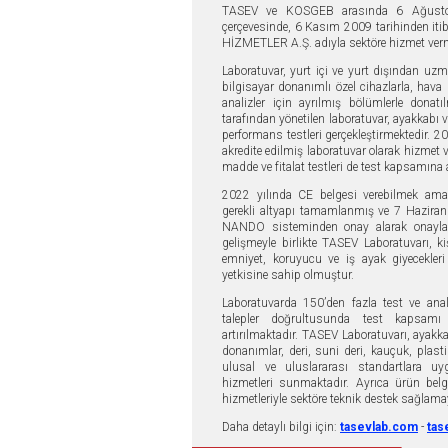
TASEV ve KOSGEB arasında 6 Ağustos
çerçevesinde, 6 Kasım 2009 tarihinden 
HİZMETLER A.Ş. adıyla sektöre hizmet verm
Laboratuvar, yurt içi ve yurt dışından uzm
bilgisayar donanımlı özel cihazlarla, hava 
analizler için ayrılmış bölümlerle donatı
tarafından yönetilen laboratuvar, ayakkabı v
performans testleri gerçekleştirmektedir.
akredite edilmiş laboratuvar olarak hizmet v
madde ve fitalat testleri de test kapsamına a
2022 yılında CE belgesi verebilmek amac
gerekli altyapı tamamlanmış ve 7 Hazira
NANDO sisteminden onay alarak onayla
gelişmeyle birlikte TASEV Laboratuvarı, 
emniyet, koruyucu ve iş ayak giyecekler
yetkisine sahip olmuştur.
Laboratuvarda 150’den fazla test ve anal
talepler doğrultusunda test kapsamı
artırılmaktadır. TASEV Laboratuvarı, ayakk
donanımlar, deri, suni deri, kauçuk, plasti
ulusal ve uluslararası standartlara uy
hizmetleri sunmaktadır. Ayrıca ürün bel
hizmetleriyle sektöre teknik destek sağlam
Daha detaylı bilgi için:
tasevlab.com
-
tas