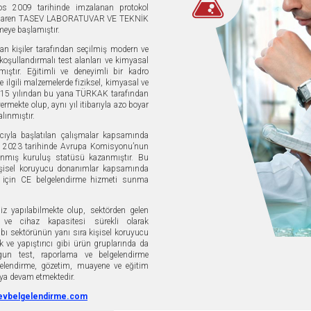
 2009 tarihinde imzalanan protokol
itibaren TASEV LABORATUVAR VE TEKNİK
eye başlamıştır.
an kişiler tarafından seçilmiş modern ve
koşullandırmalı test alanları ve kimyasal
lmıştır. Eğitimli ve deneyimli bir kadro
e ilgili malzemelerde fiziksel, kimyasal ve
 2015 yılından bu yana TÜRKAK tarafından
ermekte olup, aynı yıl itibarıyla azo boyar
lınmıştır.
ıyla başlatılan çalışmalar kapsamında
n 2023 tarihinde Avrupa Komisyonu’nun
nmış kuruluş statüsü kazanmıştır. Bu
kişisel koruyucu donanımlar kapsamında
i için CE belgelendirme hizmeti sunma
iz yapılabilmekte olup, sektörden gelen
 ve cihaz kapasitesi sürekli olarak
abı sektörünün yanı sıra kişisel koruyucu
k ve yapıştırıcı gibi ürün gruplarında da
gun test, raporlama ve belgelendirme
gelendirme, gözetim, muayene ve eğitim
aya devam etmektedir.
evbelgelendirme.com