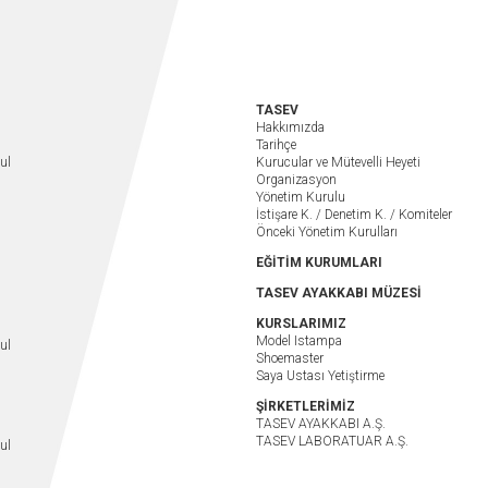
TASEV
Hakkımızda
Tarihçe
ul
Kurucular ve Mütevelli Heyeti
Organizasyon
Yönetim Kurulu
İstişare K. / Denetim K. / Komiteler
Önceki Yönetim Kurulları
EĞİTİM KURUMLARI
TASEV AYAKKABI MÜZESİ
KURSLARIMIZ
Model Istampa
ul
Shoemaster
Saya Ustası Yetiştirme
ŞİRKETLERİMİZ
TASEV AYAKKABI A.Ş.
TASEV LABORATUAR A.Ş.
ul