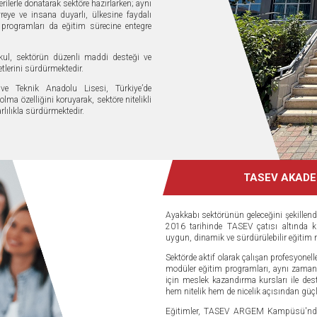
rilerle donatarak sektöre hazırlarken; aynı
ye ve insana duyarlı, ülkesine faydalı
ve programları da eğitim sürecine entegre
kul, sektörün düzenli maddi desteği ve
etlerini sürdürmektedir.
e Teknik Anadolu Lisesi, Türkiye’de
olma özelliğini koruyarak, sektöre nitelikli
ılıkla sürdürmektedir.
TASEV AKADE
Ayakkabı sektörünün geleceğini şekillen
2016 tarihinde TASEV çatısı altında k
uygun, dinamik ve sürdürülebilir eğitim
Sektörde aktif olarak çalışan profesyonelle
modüler eğitim programları, aynı zamand
için meslek kazandırma kursları ile des
hem nitelik hem de nicelik açısından gü
Eğitimler, TASEV ARGEM Kampüsü'nde, 