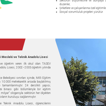
Sektörün büyümesine ve dünyaya aç
düzenler,
Şirketlere ve çalışanlarına özel eğitiml
Sosyal sorumluluk projeleri yürütür.
i Mesleki ve Teknik Anadolu Lisesi
m ve öğretim veren ilk okul olan TASEV
adolu Lisesi, 2002–2003 öğretim yılında
Belediyesi sınırları içinde, Milli Eğitim
n 10.000 metrekarelik arsada başlatılmış
tamamlanmıştır. 24 derslikli yapısı;
e binası gibi bölümleriyle bir eğitim
1 milyar” sloganıyla sektörün her ölçekten
pıların kuruluşu sağlanmıştır.
Teknik Anadolu Lisesi, öğrencilerini