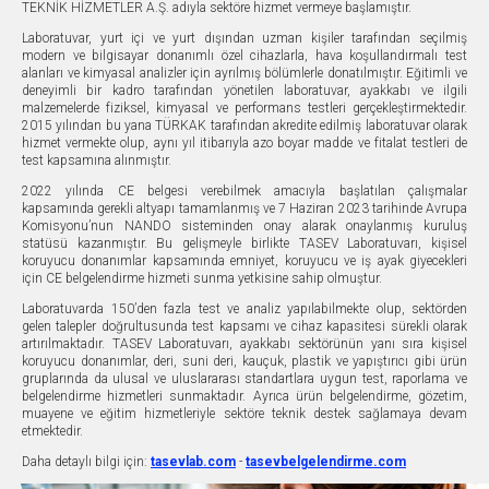
TEKNİK HİZMETLER A.Ş. adıyla sektöre hizmet vermeye başlamıştır.
Laboratuvar, yurt içi ve yurt dışından uzman kişiler tarafından seçilmiş
modern ve bilgisayar donanımlı özel cihazlarla, hava koşullandırmalı test
alanları ve kimyasal analizler için ayrılmış bölümlerle donatılmıştır. Eğitimli ve
deneyimli bir kadro tarafından yönetilen laboratuvar, ayakkabı ve ilgili
malzemelerde fiziksel, kimyasal ve performans testleri gerçekleştirmektedir.
2015 yılından bu yana TÜRKAK tarafından akredite edilmiş laboratuvar olarak
hizmet vermekte olup, aynı yıl itibarıyla azo boyar madde ve fitalat testleri de
test kapsamına alınmıştır.
2022 yılında CE belgesi verebilmek amacıyla başlatılan çalışmalar
kapsamında gerekli altyapı tamamlanmış ve 7 Haziran 2023 tarihinde Avrupa
Komisyonu’nun NANDO sisteminden onay alarak onaylanmış kuruluş
statüsü kazanmıştır. Bu gelişmeyle birlikte TASEV Laboratuvarı, kişisel
koruyucu donanımlar kapsamında emniyet, koruyucu ve iş ayak giyecekleri
için CE belgelendirme hizmeti sunma yetkisine sahip olmuştur.
Laboratuvarda 150’den fazla test ve analiz yapılabilmekte olup, sektörden
gelen talepler doğrultusunda test kapsamı ve cihaz kapasitesi sürekli olarak
artırılmaktadır. TASEV Laboratuvarı, ayakkabı sektörünün yanı sıra kişisel
koruyucu donanımlar, deri, suni deri, kauçuk, plastik ve yapıştırıcı gibi ürün
gruplarında da ulusal ve uluslararası standartlara uygun test, raporlama ve
belgelendirme hizmetleri sunmaktadır. Ayrıca ürün belgelendirme, gözetim,
muayene ve eğitim hizmetleriyle sektöre teknik destek sağlamaya devam
etmektedir.
Daha detaylı bilgi için:
tasevlab.com
-
tasevbelgelendirme.com