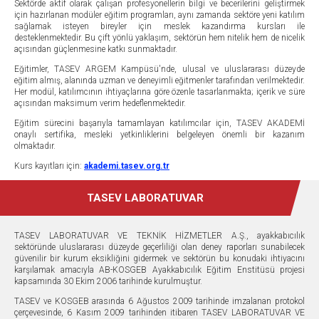
Sektörde aktif olarak çalışan profesyonellerin bilgi ve becerilerini geliştirmek
için hazırlanan modüler eğitim programları, aynı zamanda sektöre yeni katılım
sağlamak isteyen bireyler için meslek kazandırma kursları ile
desteklenmektedir. Bu çift yönlü yaklaşım, sektörün hem nitelik hem de nicelik
açısından güçlenmesine katkı sunmaktadır.
Eğitimler, TASEV ARGEM Kampüsü'nde, ulusal ve uluslararası düzeyde
eğitim almış, alanında uzman ve deneyimli eğitmenler tarafından verilmektedir.
Her modül, katılımcının ihtiyaçlarına göre özenle tasarlanmakta; içerik ve süre
açısından maksimum verim hedeflenmektedir.
Eğitim sürecini başarıyla tamamlayan katılımcılar için, TASEV AKADEMİ
onaylı sertifika, mesleki yetkinliklerini belgeleyen önemli bir kazanım
olmaktadır.
Kurs kayıtları için:
akademi.tasev.org.tr
TASEV LABORATUVAR
TASEV LABORATUVAR VE TEKNİK HİZMETLER A.Ş., ayakkabıcılık
sektöründe uluslararası düzeyde geçerliliği olan deney raporları sunabilecek
güvenilir bir kurum eksikliğini gidermek ve sektörün bu konudaki ihtiyacını
karşılamak amacıyla AB-KOSGEB Ayakkabıcılık Eğitim Enstitüsü projesi
kapsamında 30 Ekim 2006 tarihinde kurulmuştur.
TASEV ve KOSGEB arasında 6 Ağustos 2009 tarihinde imzalanan protokol
çerçevesinde, 6 Kasım 2009 tarihinden itibaren TASEV LABORATUVAR VE