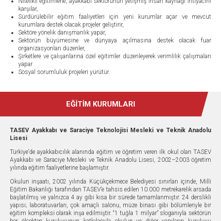
Nitelikli eğitimlerle, ayakkabı sektörünün yetişmiş insan kaynağı ihtiyacını
karşılar,
Sürdürülebilir eğitim faaliyetleri için yeni kurumlar açar ve mevcut
kurumlara destek olacak projeler geliştirir,
Sektöre yönelik danışmanlık yapar,
Sektörün büyümesine ve dünyaya açılmasına destek olacak fuar
organizasyonları düzenler,
Şirketlere ve çalışanlarına özel eğitimler düzenleyerek verimlilik çalışmaları
yapar
Sosyal sorumluluk projeleri yürütür.
EĞİTİM KURUMLARI
TASEV Ayakkabı ve Saraciye Teknolojisi Mesleki ve Teknik Anadolu
Lisesi
Türkiye’de ayakkabıcılık alanında eğitim ve öğretim veren ilk okul olan TASEV
Ayakkabı ve Saraciye Mesleki ve Teknik Anadolu Lisesi, 2002–2003 öğretim
yılında eğitim faaliyetlerine başlamıştır.
Okulun inşaatı, 2002 yılında Küçükçekmece Belediyesi sınırları içinde, Milli
Eğitim Bakanlığı tarafından TASEV’e tahsis edilen 10.000 metrekarelik arsada
başlatılmış ve yalnızca 4 ay gibi kısa bir sürede tamamlanmıştır. 24 derslikli
yapısı; laboratuvarları, çok amaçlı salonu, müze binası gibi bölümleriyle bir
eğitim kompleksi olarak inşa edilmiştir. “1 tuğla 1 milyar” sloganıyla sektörün
her ölçekten kuruluşunun katkılarıyla okulun ve diğer yapıların kuruluşu