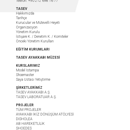
Telefon: +90 212 698 16 77
TASEV
Hakkımızda
Tarihçe
Kurucular ve Mütevelli Heyeti
Organizasyon
Yönetim Kurulu
İstişare K. / Denetim K. / Komiteler
Önceki Yönetim Kurulları
EĞİTİM KURUMLARI
TASEV AYAKKABI MÜZESİ
KURSLARIMIZ
Model Istampa
Shoemaster
Saya Ustası Yetiştirme
ŞİRKETLERİMİZ
TASEV AYAKKABI A.Ş.
TASEV LABORATUAR A.Ş.
PROJELER
TÜM PROJELER
AYAKKABI İKİZ DÖNÜŞÜM ATÖLYESİ
DISHOLEA
AB HAREKETLİLİK
SHOEDES