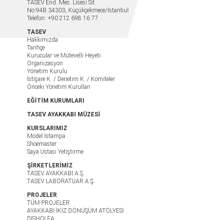
TASEV End. Mes. Lisesi Sit.
No:94B 34303, Küçükçekmece/İstanbul
Telefon: +90 212 698 16 77
TASEV
Hakkımızda
Tarihçe
Kurucular ve Mütevelli Heyeti
Organizasyon
Yönetim Kurulu
İstişare K. / Denetim K. / Komiteler
Önceki Yönetim Kurulları
EĞİTİM KURUMLARI
TASEV AYAKKABI MÜZESİ
KURSLARIMIZ
Model Istampa
Shoemaster
Saya Ustası Yetiştirme
ŞİRKETLERİMİZ
TASEV AYAKKABI A.Ş.
TASEV LABORATUAR A.Ş.
PROJELER
TÜM PROJELER
AYAKKABI İKİZ DÖNÜŞÜM ATÖLYESİ
DISHOLEA