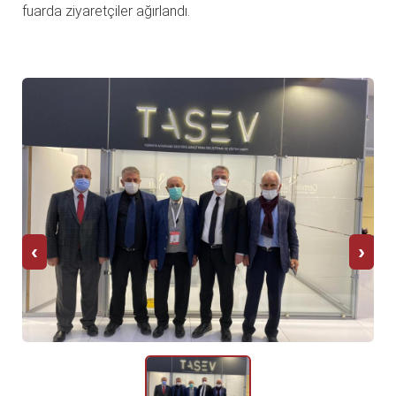
fuarda ziyaretçiler ağırlandı.
‹
›