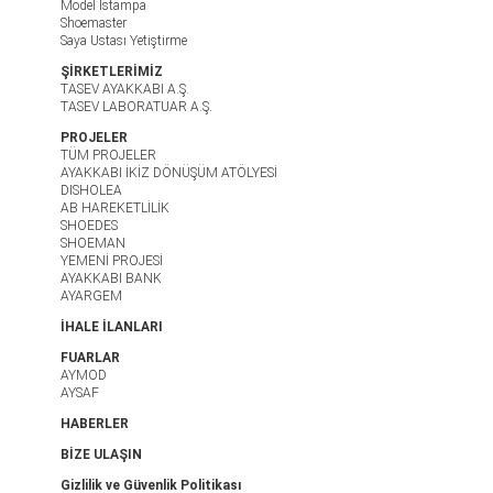
Model Istampa
Shoemaster
Saya Ustası Yetiştirme
ŞİRKETLERİMİZ
TASEV AYAKKABI A.Ş.
TASEV LABORATUAR A.Ş.
PROJELER
TÜM PROJELER
AYAKKABI İKİZ DÖNÜŞÜM ATÖLYESİ
DISHOLEA
AB HAREKETLİLİK
SHOEDES
SHOEMAN
YEMENİ PROJESİ
AYAKKABI BANK
AYARGEM
İHALE İLANLARI
FUARLAR
AYMOD
AYSAF
HABERLER
BİZE ULAŞIN
Gizlilik ve Güvenlik Politikası