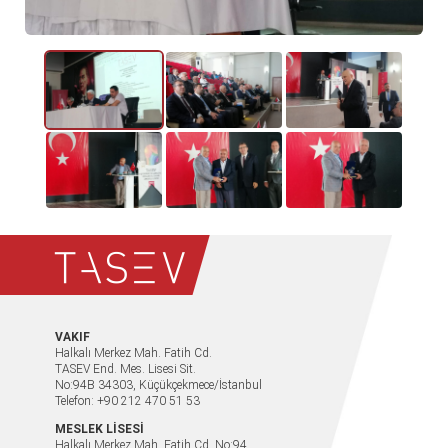
VAKIF
Halkalı Merkez Mah. Fatih Cd.
TASEV End. Mes. Lisesi Sit.
No:94B 34303, Küçükçekmece/İstanbul
Telefon: +90 212 470 51 53
MESLEK LİSESİ
Halkalı Merkez Mah. Fatih Cd. No:94