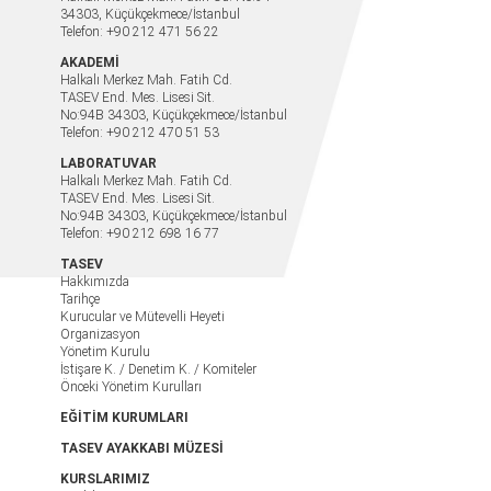
34303, Küçükçekmece/İstanbul
Telefon: +90 212 471 56 22
AKADEMİ
Halkalı Merkez Mah. Fatih Cd.
TASEV End. Mes. Lisesi Sit.
No:94B 34303, Küçükçekmece/İstanbul
Telefon: +90 212 470 51 53
LABORATUVAR
Halkalı Merkez Mah. Fatih Cd.
TASEV End. Mes. Lisesi Sit.
No:94B 34303, Küçükçekmece/İstanbul
Telefon: +90 212 698 16 77
TASEV
Hakkımızda
Tarihçe
Kurucular ve Mütevelli Heyeti
Organizasyon
Yönetim Kurulu
İstişare K. / Denetim K. / Komiteler
Önceki Yönetim Kurulları
EĞİTİM KURUMLARI
TASEV AYAKKABI MÜZESİ
KURSLARIMIZ