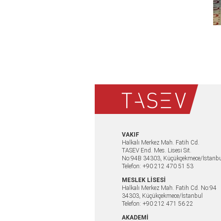
VAKIF
Halkalı Merkez Mah. Fatih Cd.
TASEV End. Mes. Lisesi Sit.
No:94B 34303, Küçükçekmece/İstanb
Telefon: +90 212 470 51 53
MESLEK LİSESİ
Halkalı Merkez Mah. Fatih Cd. No:94
34303, Küçükçekmece/İstanbul
Telefon: +90 212 471 56 22
AKADEMİ